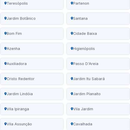
Teresópolis
Partenon
Jardim Botânico
Santana
Bom Fim
Cidade Baixa
Azenha
Higienópolis
Auxiliadora
Passo D'Areia
Cristo Redentor
Jardim Itu Sabará
Jardim Lindóia
Jardim Planalto
Vila Ipiranga
Vila Jardim
Vila Assunção
Cavalhada