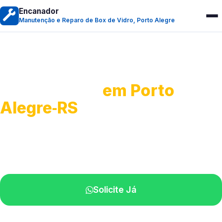
Encanador
Manutenção e Reparo de Box de Vidro, Porto Alegre
Manutenção e Reparo de
Box de Vidro
em Porto
Alegre‑RS
Serviços especializados em box.
Técnicos próximos a você.
Solicite Já