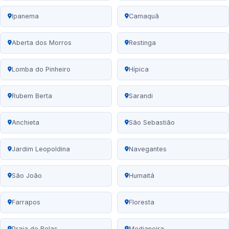
Ipanema
Camaquã
Aberta dos Morros
Restinga
Lomba do Pinheiro
Hípica
Rubem Berta
Sarandi
Anchieta
São Sebastião
Jardim Leopoldina
Navegantes
São João
Humaitá
Farrapos
Floresta
Praia de Belas
Medianeira