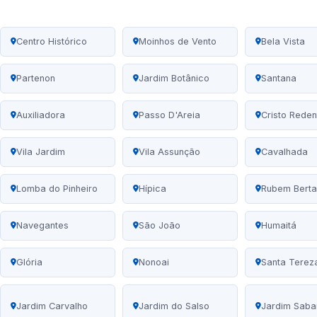
Centro Histórico
Moinhos de Vento
Bela Vista
Partenon
Jardim Botânico
Santana
Auxiliadora
Passo D'Areia
Cristo Reden
Vila Jardim
Vila Assunção
Cavalhada
Lomba do Pinheiro
Hípica
Rubem Berta
Navegantes
São João
Humaitá
Glória
Nonoai
Santa Terez
Jardim Carvalho
Jardim do Salso
Jardim Saba