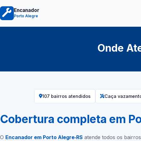
Encanador
Porto Alegre
Onde At
107 bairros atendidos
Caça vazamento,
Cobertura completa em Po
O
Encanador em Porto Alegre‑RS
atende todos os bairros