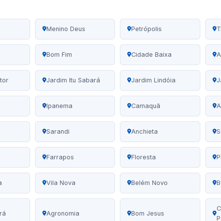
Menino Deus
Petrópolis
T
Bom Fim
Cidade Baixa
A
tor
Jardim Itu Sabará
Jardim Lindóia
J
Ipanema
Camaquã
A
Sarandi
Anchieta
S
Farrapos
Floresta
P
a
Vila Nova
Belém Novo
B
C
rá
Agronomia
Bom Jesus
P