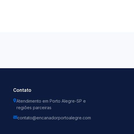
Contato
Atendimento em Porto Alegre-SP e
regiões parceiras
contato@encanadorportoalegre.com