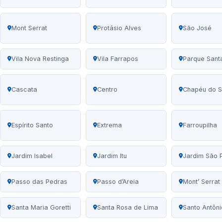
Mont Serrat
Protásio Alves
São José
Vila Nova Restinga
Vila Farrapos
Parque Sant
Cascata
Centro
Chapéu do S
Espírito Santo
Extrema
Farroupilha
Jardim Isabel
Jardim Itu
Jardim São 
Passo das Pedras
Passo d’Areia
Mont’ Serrat
Santa Maria Goretti
Santa Rosa de Lima
Santo Antôni