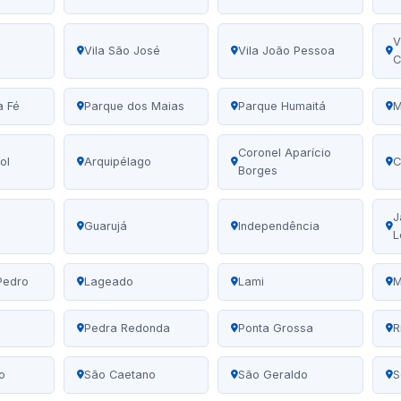
V
Vila São José
Vila João Pessoa
C
a Fé
Parque dos Maias
Parque Humaitá
M
Coronel Aparício
ol
Arquipélago
C
Borges
J
Guarujá
Independência
L
Pedro
Lageado
Lami
M
Pedra Redonda
Ponta Grossa
R
o
São Caetano
São Geraldo
S