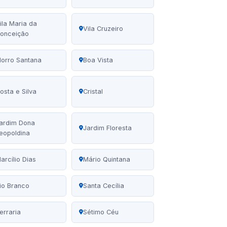
ila Maria da
Vila Cruzeiro
onceição
orro Santana
Boa Vista
osta e Silva
Cristal
ardim Dona
Jardim Floresta
eopoldina
arcílio Dias
Mário Quintana
io Branco
Santa Cecília
erraria
Sétimo Céu