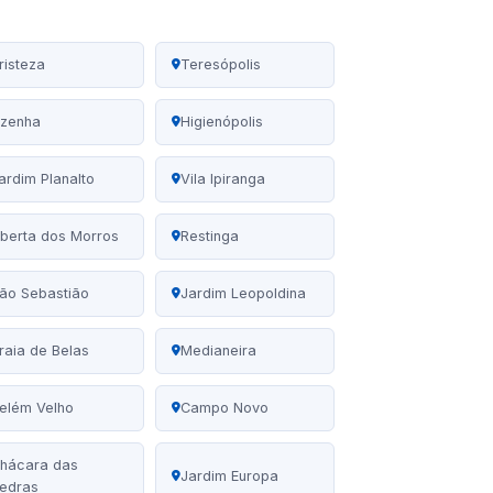
risteza
Teresópolis
zenha
Higienópolis
ardim Planalto
Vila Ipiranga
berta dos Morros
Restinga
ão Sebastião
Jardim Leopoldina
raia de Belas
Medianeira
elém Velho
Campo Novo
hácara das
Jardim Europa
edras