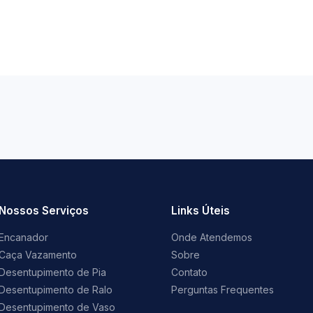
Nossos Serviços
Links Úteis
Encanador
Onde Atendemos
Caça Vazamento
Sobre
Desentupimento de Pia
Contato
Desentupimento de Ralo
Perguntas Frequentes
Desentupimento de Vaso