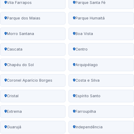
Vila Farrapos
Parque Santa Fé
Parque dos Maias
Parque Humaitá
Morro Santana
Boa Vista
Cascata
Centro
Chapéu do Sol
Arquipélago
Coronel Aparício Borges
Costa e Silva
Cristal
Espírito Santo
Extrema
Farroupilha
Guarujá
Independência