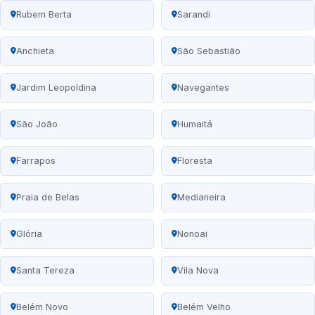
Rubem Berta
Sarandi
Anchieta
São Sebastião
Jardim Leopoldina
Navegantes
São João
Humaitá
Farrapos
Floresta
Praia de Belas
Medianeira
Glória
Nonoai
Santa Tereza
Vila Nova
Belém Novo
Belém Velho