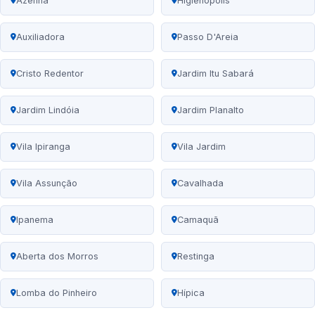
Azenha
Higienópolis
Auxiliadora
Passo D'Areia
Cristo Redentor
Jardim Itu Sabará
Jardim Lindóia
Jardim Planalto
Vila Ipiranga
Vila Jardim
Vila Assunção
Cavalhada
Ipanema
Camaquã
Aberta dos Morros
Restinga
Lomba do Pinheiro
Hípica