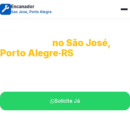
Encanador
Sao Jose, Porto Alegre
Encanador
no São José,
Porto Alegre‑RS
Serviços hidráulicos em geral.
Profissionais perto de você.
Solicite Já