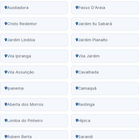
Auxiliadora
Passo D'Areia
Cristo Redentor
Jardim Itu Sabará
Jardim Lindóia
Jardim Planalto
Vila Ipiranga
Vila Jardim
Vila Assunção
Cavalhada
Ipanema
Camaquã
Aberta dos Morros
Restinga
Lomba do Pinheiro
Hípica
Rubem Berta
Sarandi