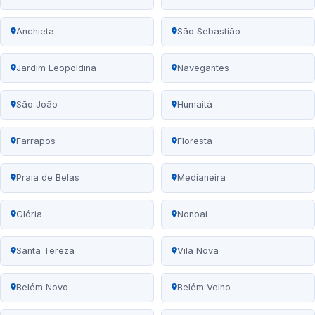
Anchieta
São Sebastião
Jardim Leopoldina
Navegantes
São João
Humaitá
Farrapos
Floresta
Praia de Belas
Medianeira
Glória
Nonoai
Santa Tereza
Vila Nova
Belém Novo
Belém Velho