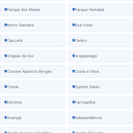
Parque dos Maias
Parque Humaitá
Morro Santana
Boa Vista
Cascata
Centro
Chapéu do Sol
Arquipélago
Coronel Aparício Borges
Costa e Silva
Cristal
Espírito Santo
Extrema
Farroupilha
Guarujá
Independência