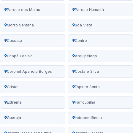
Parque dos Maias
Parque Humaitá
Morro Santana
Boa Vista
Cascata
Centro
Chapéu do Sol
Arquipélago
Coronel Aparício Borges
Costa e Silva
Cristal
Espírito Santo
Extrema
Farroupilha
Guarujá
Independência