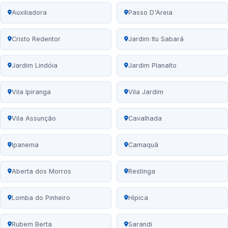
Auxiliadora
Passo D'Areia
Cristo Redentor
Jardim Itu Sabará
Jardim Lindóia
Jardim Planalto
Vila Ipiranga
Vila Jardim
Vila Assunção
Cavalhada
Ipanema
Camaquã
Aberta dos Morros
Restinga
Lomba do Pinheiro
Hípica
Rubem Berta
Sarandi