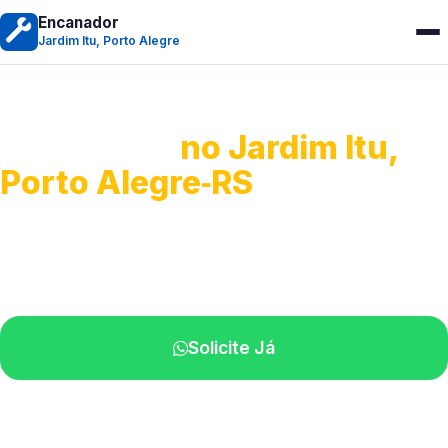
Encanador
Jardim Itu, Porto Alegre
Encanador
no Jardim Itu,
Porto Alegre‑RS
Serviços hidráulicos em geral.
Profissionais perto de você.
Solicite Já