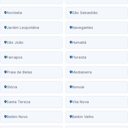
Anchieta
São Sebastião
Jardim Leopoldina
Navegantes
São João
Humaitá
Farrapos
Floresta
Praia de Belas
Medianeira
Glória
Nonoai
Santa Tereza
Vila Nova
Belém Novo
Belém Velho