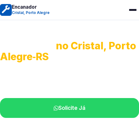
Encanador
Cristal, Porto Alegre
Encanador
no Cristal, Porto
Alegre‑RS
Serviços hidráulicos em geral.
Profissionais perto de você.
Solicite Já