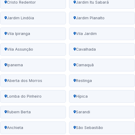
Cristo Redentor
Jardim Itu Sabará
Jardim Lindóia
Jardim Planalto
Vila Ipiranga
Vila Jardim
Vila Assunção
Cavalhada
Ipanema
Camaquã
Aberta dos Morros
Restinga
Lomba do Pinheiro
Hípica
Rubem Berta
Sarandi
Anchieta
São Sebastião