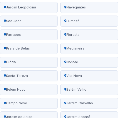
Jardim Leopoldina
Navegantes
São João
Humaitá
Farrapos
Floresta
Praia de Belas
Medianeira
Glória
Nonoai
Santa Tereza
Vila Nova
Belém Novo
Belém Velho
Campo Novo
Jardim Carvalho
Jardim do Salso
Jardim Sabará