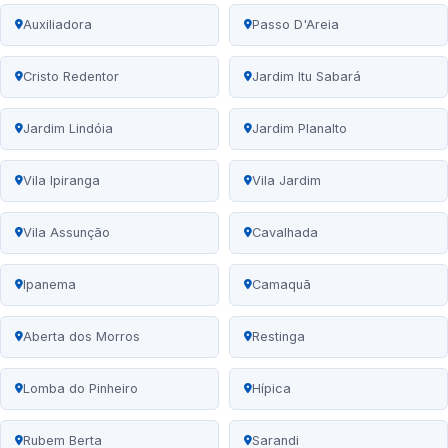
Auxiliadora
Passo D'Areia
Cristo Redentor
Jardim Itu Sabará
Jardim Lindóia
Jardim Planalto
Vila Ipiranga
Vila Jardim
Vila Assunção
Cavalhada
Ipanema
Camaquã
Aberta dos Morros
Restinga
Lomba do Pinheiro
Hípica
Rubem Berta
Sarandi