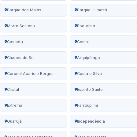
Parque dos Maias
Parque Humaitá
Morro Santana
Boa Vista
Cascata
Centro
Chapéu do Sol
Arquipélago
Coronel Aparício Borges
Costa e Silva
Cristal
Espírito Santo
Extrema
Farroupilha
Guarujá
Independência