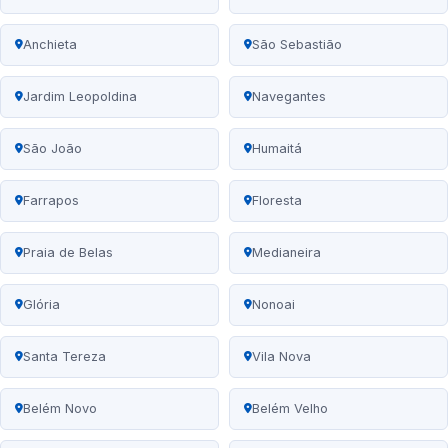
Anchieta
São Sebastião
Jardim Leopoldina
Navegantes
São João
Humaitá
Farrapos
Floresta
Praia de Belas
Medianeira
Glória
Nonoai
Santa Tereza
Vila Nova
Belém Novo
Belém Velho