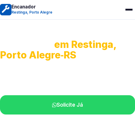
Encanador
Restinga, Porto Alegre
Encanador
em Restinga,
Porto Alegre‑RS
Serviços hidráulicos em geral.
Profissionais perto de você.
Solicite Já