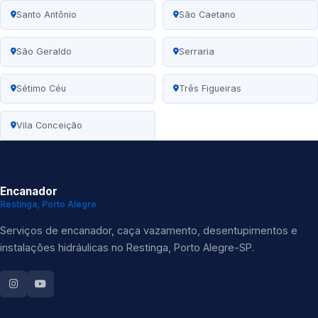
Santo Antônio
São Caetano
São Geraldo
Serraria
Sétimo Céu
Três Figueiras
Vila Conceição
Encanador
Restinga, Porto Alegre
Serviços de encanador, caça vazamento, desentupimentos e
instalações hidráulicas no Restinga, Porto Alegre-SP.