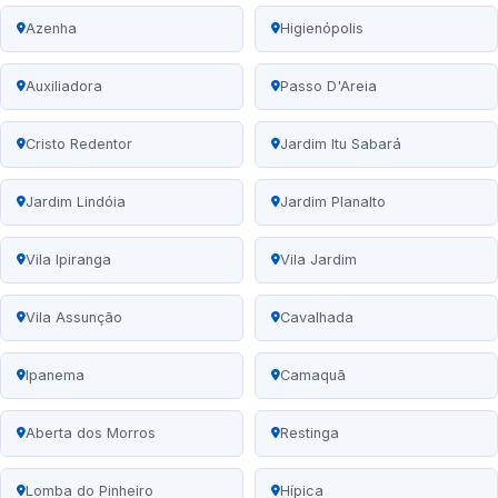
Azenha
Higienópolis
Auxiliadora
Passo D'Areia
Cristo Redentor
Jardim Itu Sabará
Jardim Lindóia
Jardim Planalto
Vila Ipiranga
Vila Jardim
Vila Assunção
Cavalhada
Ipanema
Camaquã
Aberta dos Morros
Restinga
Lomba do Pinheiro
Hípica