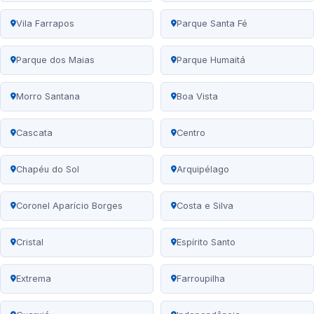
Vila Farrapos
Parque Santa Fé
Parque dos Maias
Parque Humaitá
Morro Santana
Boa Vista
Cascata
Centro
Chapéu do Sol
Arquipélago
Coronel Aparício Borges
Costa e Silva
Cristal
Espírito Santo
Extrema
Farroupilha