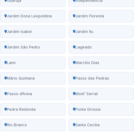
Guarujá
Independência
Jardim Dona Leopoldina
Jardim Floresta
Jardim Isabel
Jardim Itu
Jardim São Pedro
Lageado
Lami
Marcílio Dias
Mário Quintana
Passo das Pedras
Passo d’Areia
Mont’ Serrat
Pedra Redonda
Ponta Grossa
Rio Branco
Santa Cecília