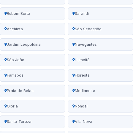
Rubem Berta
Sarandi
Anchieta
São Sebastião
Jardim Leopoldina
Navegantes
São João
Humaitá
Farrapos
Floresta
Praia de Belas
Medianeira
Glória
Nonoai
Santa Tereza
Vila Nova