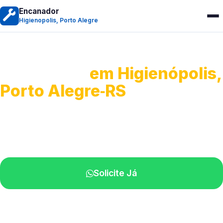
Encanador
Higienopolis, Porto Alegre
Encanador
em Higienópolis,
Porto Alegre‑RS
Serviços hidráulicos em geral.
Profissionais perto de você.
Solicite Já