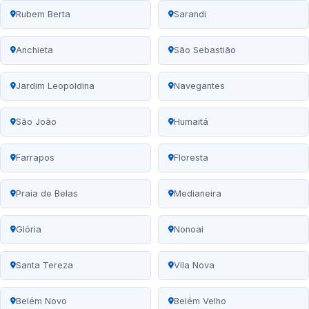
Rubem Berta
Sarandi
Anchieta
São Sebastião
Jardim Leopoldina
Navegantes
São João
Humaitá
Farrapos
Floresta
Praia de Belas
Medianeira
Glória
Nonoai
Santa Tereza
Vila Nova
Belém Novo
Belém Velho