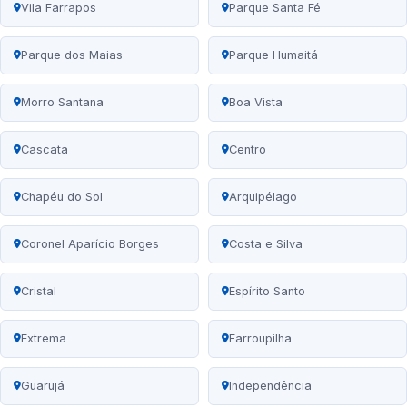
Vila Farrapos
Parque Santa Fé
Parque dos Maias
Parque Humaitá
Morro Santana
Boa Vista
Cascata
Centro
Chapéu do Sol
Arquipélago
Coronel Aparício Borges
Costa e Silva
Cristal
Espírito Santo
Extrema
Farroupilha
Guarujá
Independência