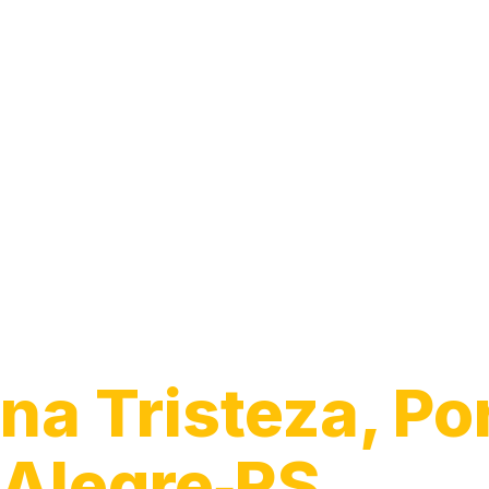
Encanador
na Tristeza, Po
Alegre‑RS