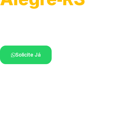
Serviços hidráulicos em geral.
Profissionais perto de você.
Solicite Já