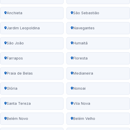
Anchieta
São Sebastião
Jardim Leopoldina
Navegantes
São João
Humaitá
Farrapos
Floresta
Praia de Belas
Medianeira
Glória
Nonoai
Santa Tereza
Vila Nova
Belém Novo
Belém Velho