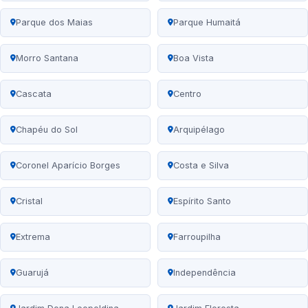
Parque dos Maias
Parque Humaitá
Morro Santana
Boa Vista
Cascata
Centro
Chapéu do Sol
Arquipélago
Coronel Aparício Borges
Costa e Silva
Cristal
Espírito Santo
Extrema
Farroupilha
Guarujá
Independência