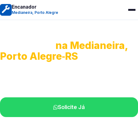
Encanador
Medianeira, Porto Alegre
Encanador
na Medianeira,
Porto Alegre‑RS
Serviços hidráulicos em geral.
Profissionais perto de você.
Solicite Já