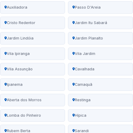
Auxiliadora
Passo D'Areia
Cristo Redentor
Jardim Itu Sabará
Jardim Lindóia
Jardim Planalto
Vila Ipiranga
Vila Jardim
Vila Assunção
Cavalhada
Ipanema
Camaquã
Aberta dos Morros
Restinga
Lomba do Pinheiro
Hípica
Rubem Berta
Sarandi