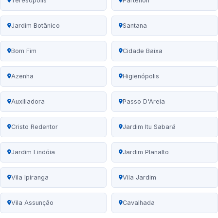
Teresópolis
Partenon
Jardim Botânico
Santana
Bom Fim
Cidade Baixa
Azenha
Higienópolis
Auxiliadora
Passo D'Areia
Cristo Redentor
Jardim Itu Sabará
Jardim Lindóia
Jardim Planalto
Vila Ipiranga
Vila Jardim
Vila Assunção
Cavalhada