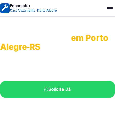
Encanador
Caça Vazamento, Porto Alegre
Caça Vazamento
em Porto
Alegre‑RS
Detecção profissional de vazamentos.
Técnicos especializados perto de você.
Solicite Já