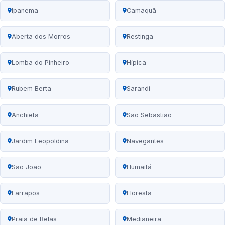
Ipanema
Camaquã
Aberta dos Morros
Restinga
Lomba do Pinheiro
Hípica
Rubem Berta
Sarandi
Anchieta
São Sebastião
Jardim Leopoldina
Navegantes
São João
Humaitá
Farrapos
Floresta
Praia de Belas
Medianeira