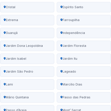
Cristal
Espírito Santo
Extrema
Farroupilha
Guarujá
Independência
Jardim Dona Leopoldina
Jardim Floresta
Jardim Isabel
Jardim Itu
Jardim São Pedro
Lageado
Lami
Marcílio Dias
Mário Quintana
Passo das Pedras
Passo d’Areia
Mont’ Serrat