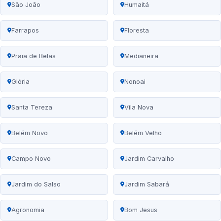
São João
Humaitá
Farrapos
Floresta
Praia de Belas
Medianeira
Glória
Nonoai
Santa Tereza
Vila Nova
Belém Novo
Belém Velho
Campo Novo
Jardim Carvalho
Jardim do Salso
Jardim Sabará
Agronomia
Bom Jesus