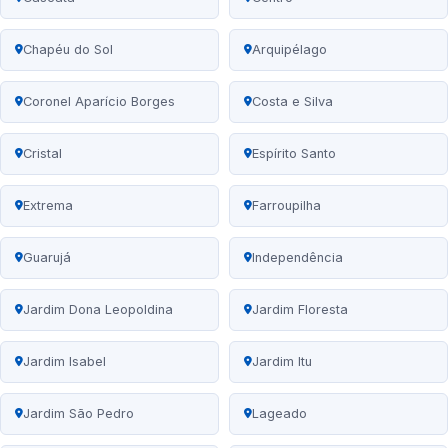
Chapéu do Sol
Arquipélago
Coronel Aparício Borges
Costa e Silva
Cristal
Espírito Santo
Extrema
Farroupilha
Guarujá
Independência
Jardim Dona Leopoldina
Jardim Floresta
Jardim Isabel
Jardim Itu
Jardim São Pedro
Lageado