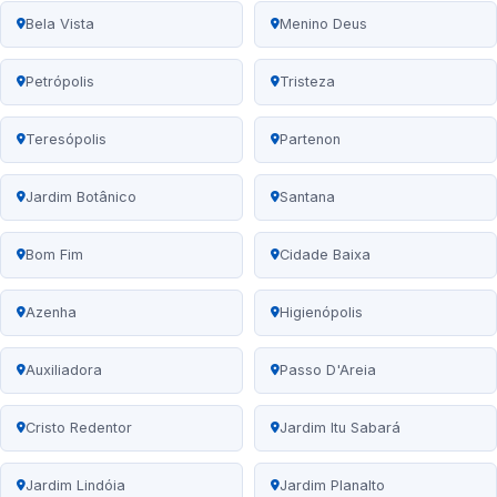
Bela Vista
Menino Deus
Petrópolis
Tristeza
Teresópolis
Partenon
Jardim Botânico
Santana
Bom Fim
Cidade Baixa
Azenha
Higienópolis
Auxiliadora
Passo D'Areia
Cristo Redentor
Jardim Itu Sabará
Jardim Lindóia
Jardim Planalto