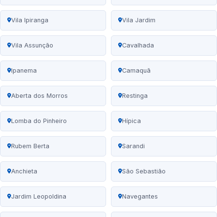
Vila Ipiranga
Vila Jardim
Vila Assunção
Cavalhada
Ipanema
Camaquã
Aberta dos Morros
Restinga
Lomba do Pinheiro
Hípica
Rubem Berta
Sarandi
Anchieta
São Sebastião
Jardim Leopoldina
Navegantes