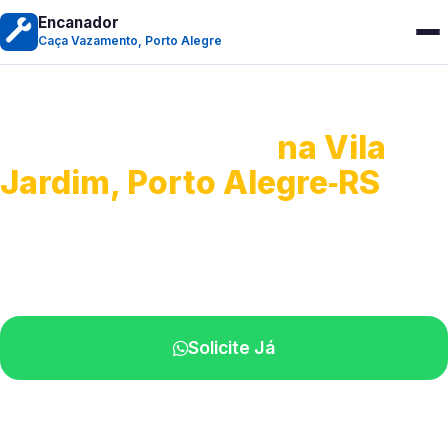
Encanador
Caça Vazamento, Porto Alegre
Caça Vazamento
na Vila
Jardim, Porto Alegre‑RS
Detecção profissional de vazamentos.
Técnicos especializados perto de você.
Solicite Já