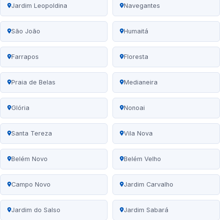
Jardim Leopoldina
Navegantes
São João
Humaitá
Farrapos
Floresta
Praia de Belas
Medianeira
Glória
Nonoai
Santa Tereza
Vila Nova
Belém Novo
Belém Velho
Campo Novo
Jardim Carvalho
Jardim do Salso
Jardim Sabará