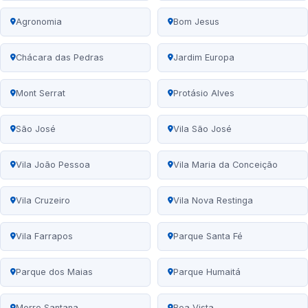
Agronomia
Bom Jesus
Chácara das Pedras
Jardim Europa
Mont Serrat
Protásio Alves
São José
Vila São José
Vila João Pessoa
Vila Maria da Conceição
Vila Cruzeiro
Vila Nova Restinga
Vila Farrapos
Parque Santa Fé
Parque dos Maias
Parque Humaitá
Morro Santana
Boa Vista