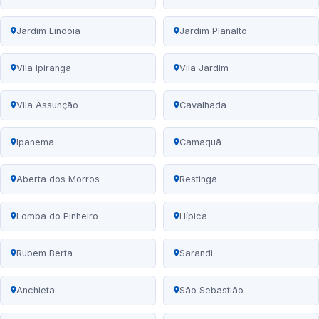
Jardim Lindóia
Jardim Planalto
Vila Ipiranga
Vila Jardim
Vila Assunção
Cavalhada
Ipanema
Camaquã
Aberta dos Morros
Restinga
Lomba do Pinheiro
Hípica
Rubem Berta
Sarandi
Anchieta
São Sebastião