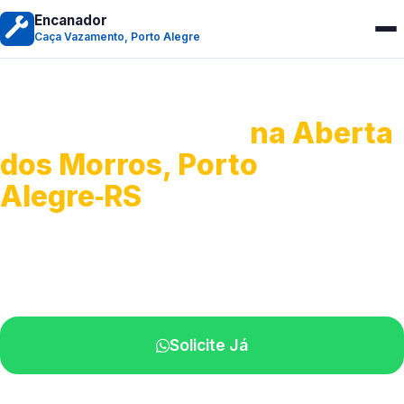
Encanador
Caça Vazamento, Porto Alegre
Caça Vazamento
na Aberta
dos Morros, Porto
Alegre‑RS
Detecção profissional de vazamentos.
Técnicos especializados perto de você.
Solicite Já