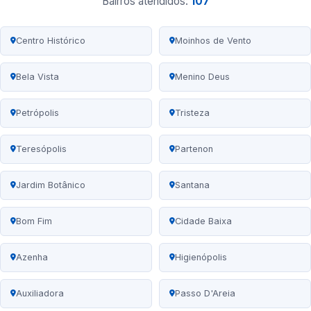
Bairros atendidos:
107
Centro Histórico
Moinhos de Vento
Bela Vista
Menino Deus
Petrópolis
Tristeza
Teresópolis
Partenon
Jardim Botânico
Santana
Bom Fim
Cidade Baixa
Azenha
Higienópolis
Auxiliadora
Passo D'Areia