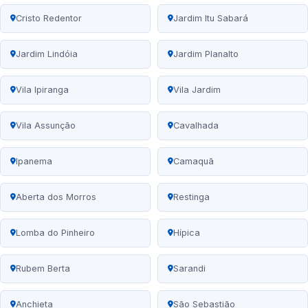
Cristo Redentor
Jardim Itu Sabará
Jardim Lindóia
Jardim Planalto
Vila Ipiranga
Vila Jardim
Vila Assunção
Cavalhada
Ipanema
Camaquã
Aberta dos Morros
Restinga
Lomba do Pinheiro
Hípica
Rubem Berta
Sarandi
Anchieta
São Sebastião