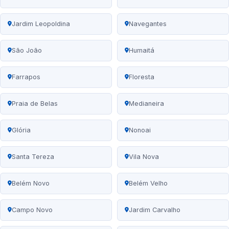
Jardim Leopoldina
Navegantes
São João
Humaitá
Farrapos
Floresta
Praia de Belas
Medianeira
Glória
Nonoai
Santa Tereza
Vila Nova
Belém Novo
Belém Velho
Campo Novo
Jardim Carvalho