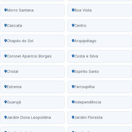
Morro Santana
Boa Vista
Cascata
Centro
Chapéu do Sol
Arquipélago
Coronel Aparício Borges
Costa e Silva
Cristal
Espírito Santo
Extrema
Farroupilha
Guarujá
Independência
Jardim Dona Leopoldina
Jardim Floresta