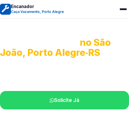
Encanador
Caça Vazamento, Porto Alegre
Caça Vazamento
no São
João, Porto Alegre‑RS
Detecção profissional de vazamentos.
Técnicos especializados perto de você.
Solicite Já