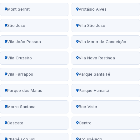
Mont Serrat
Protásio Alves
São José
Vila São José
Vila João Pessoa
Vila Maria da Conceição
Vila Cruzeiro
Vila Nova Restinga
Vila Farrapos
Parque Santa Fé
Parque dos Maias
Parque Humaitá
Morro Santana
Boa Vista
Cascata
Centro
Chapéu do Sol
Arquipélago