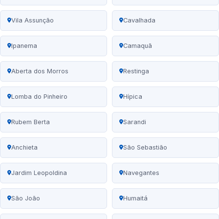
Vila Assunção
Cavalhada
Ipanema
Camaquã
Aberta dos Morros
Restinga
Lomba do Pinheiro
Hípica
Rubem Berta
Sarandi
Anchieta
São Sebastião
Jardim Leopoldina
Navegantes
São João
Humaitá