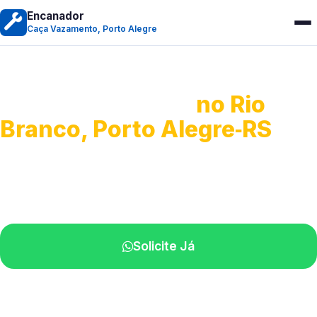
Encanador
Caça Vazamento, Porto Alegre
Caça Vazamento
no Rio
Branco, Porto Alegre‑RS
Detecção profissional de vazamentos.
Técnicos especializados perto de você.
Solicite Já