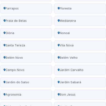
Farrapos
Floresta
Praia de Belas
Medianeira
Glória
Nonoai
Santa Tereza
Vila Nova
Belém Novo
Belém Velho
Campo Novo
Jardim Carvalho
Jardim do Salso
Jardim Sabará
Agronomia
Bom Jesus