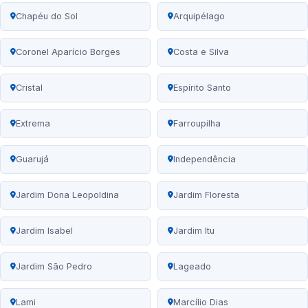
Chapéu do Sol
Arquipélago
Coronel Aparício Borges
Costa e Silva
Cristal
Espírito Santo
Extrema
Farroupilha
Guarujá
Independência
Jardim Dona Leopoldina
Jardim Floresta
Jardim Isabel
Jardim Itu
Jardim São Pedro
Lageado
Lami
Marcílio Dias