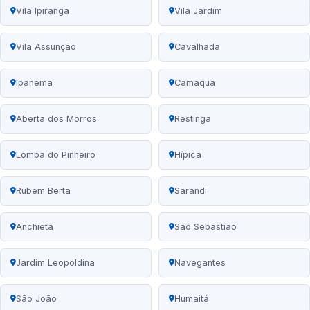
Vila Ipiranga
Vila Jardim
Vila Assunção
Cavalhada
Ipanema
Camaquã
Aberta dos Morros
Restinga
Lomba do Pinheiro
Hípica
Rubem Berta
Sarandi
Anchieta
São Sebastião
Jardim Leopoldina
Navegantes
São João
Humaitá