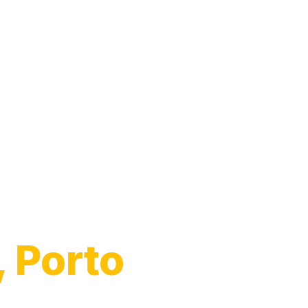
to
, Porto