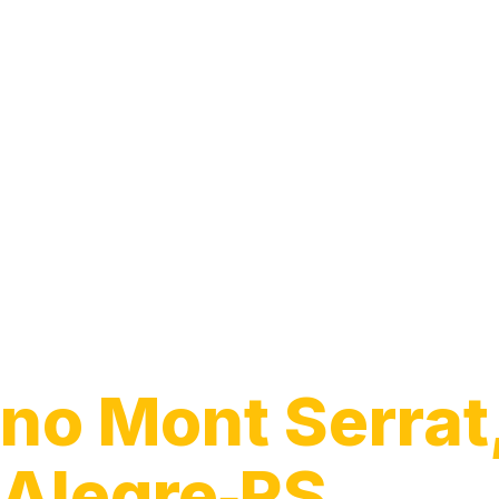
Caça Vazamen
no Mont Serrat
Alegre‑RS