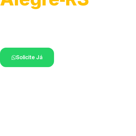
Detecção profissional de vazamentos.
Técnicos especializados perto de você.
Solicite Já