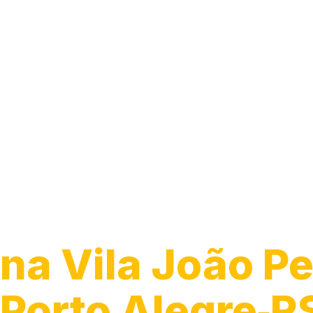
Caça Vazamen
na Vila João P
Porto Alegre‑R