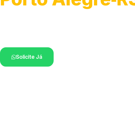
Detecção profissional de vazamentos.
Técnicos especializados perto de você.
Solicite Já