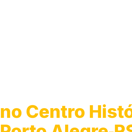
Caça Vazamen
no Centro Histó
Porto Alegre‑R