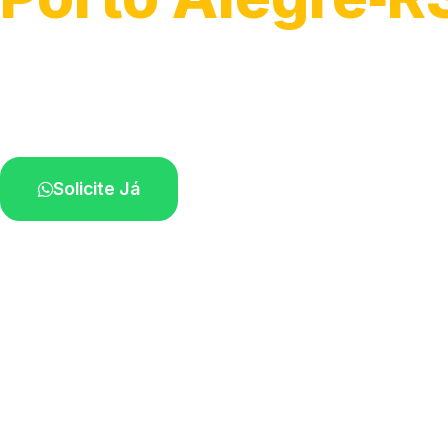
Detecção profissional de vazamentos.
Técnicos especializados perto de você.
Solicite Já