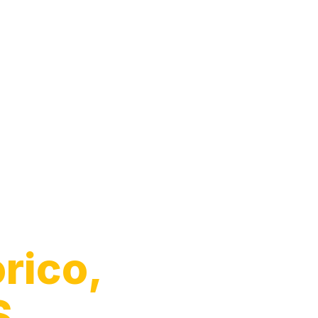
to
rico,
S