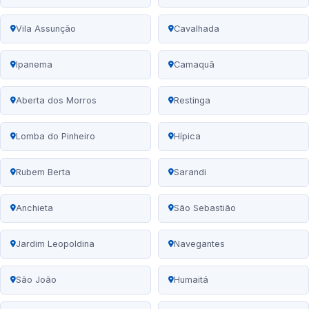
Vila Assunção
Cavalhada
Ipanema
Camaquã
Aberta dos Morros
Restinga
Lomba do Pinheiro
Hípica
Rubem Berta
Sarandi
Anchieta
São Sebastião
Jardim Leopoldina
Navegantes
São João
Humaitá