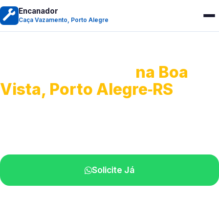
Encanador
Caça Vazamento, Porto Alegre
Caça Vazamento
na Boa
Vista, Porto Alegre‑RS
Detecção profissional de vazamentos.
Técnicos especializados perto de você.
Solicite Já