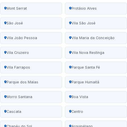
Mont Serrat
Protásio Alves
São José
Vila São José
Vila João Pessoa
Vila Maria da Conceição
Vila Cruzeiro
Vila Nova Restinga
Vila Farrapos
Parque Santa Fé
Parque dos Maias
Parque Humaitá
Morro Santana
Boa Vista
Cascata
Centro
Chapéu do Sol
Arquipélago