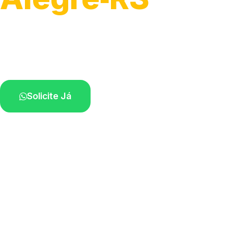
Detecção profissional de vazamentos.
Técnicos especializados perto de você.
Solicite Já