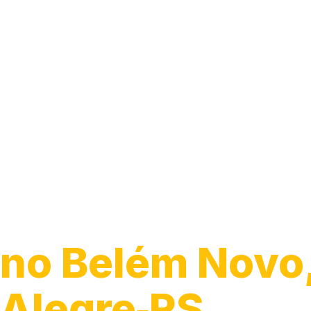
Caça Vazamen
no Belém Novo,
Alegre‑RS