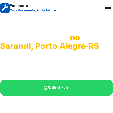
Encanador
Caça Vazamento, Porto Alegre
Caça Vazamento
no
Sarandi, Porto Alegre‑RS
Detecção profissional de vazamentos.
Técnicos especializados perto de você.
Solicite Já