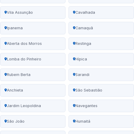
Vila Assunção
Cavalhada
Ipanema
Camaquã
Aberta dos Morros
Restinga
Lomba do Pinheiro
Hípica
Rubem Berta
Sarandi
Anchieta
São Sebastião
Jardim Leopoldina
Navegantes
São João
Humaitá