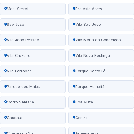
Mont Serrat
Protásio Alves
São José
Vila São José
Vila João Pessoa
Vila Maria da Conceição
Vila Cruzeiro
Vila Nova Restinga
Vila Farrapos
Parque Santa Fé
Parque dos Maias
Parque Humaitá
Morro Santana
Boa Vista
Cascata
Centro
Chapéu do Sol
Arquipélago