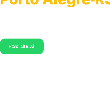
Detecção profissional de vazamentos.
Técnicos especializados perto de você.
Solicite Já