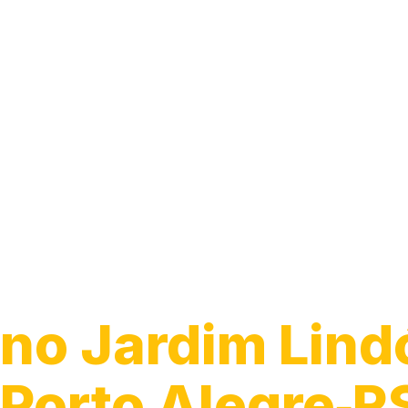
Caça Vazamen
no Jardim Lind
Porto Alegre‑R