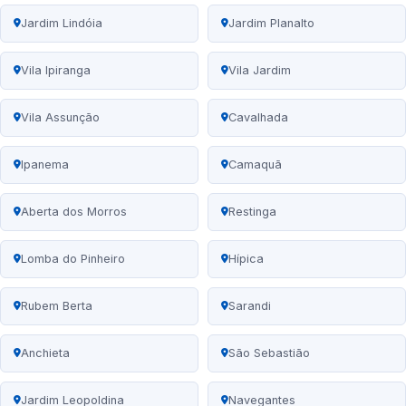
Jardim Lindóia
Jardim Planalto
Vila Ipiranga
Vila Jardim
Vila Assunção
Cavalhada
Ipanema
Camaquã
Aberta dos Morros
Restinga
Lomba do Pinheiro
Hípica
Rubem Berta
Sarandi
Anchieta
São Sebastião
Jardim Leopoldina
Navegantes