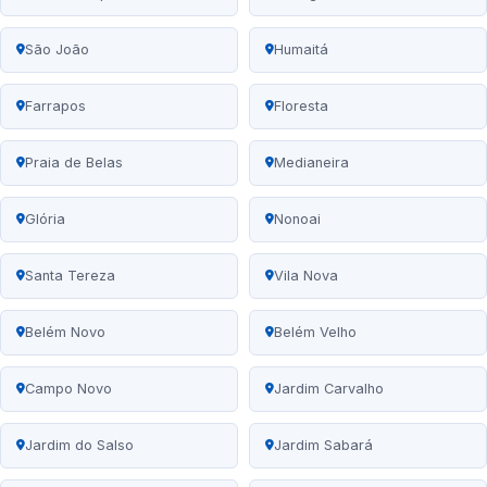
São João
Humaitá
Farrapos
Floresta
Praia de Belas
Medianeira
Glória
Nonoai
Santa Tereza
Vila Nova
Belém Novo
Belém Velho
Campo Novo
Jardim Carvalho
Jardim do Salso
Jardim Sabará