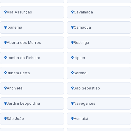
Vila Assunção
Cavalhada
Ipanema
Camaquã
Aberta dos Morros
Restinga
Lomba do Pinheiro
Hípica
Rubem Berta
Sarandi
Anchieta
São Sebastião
Jardim Leopoldina
Navegantes
São João
Humaitá