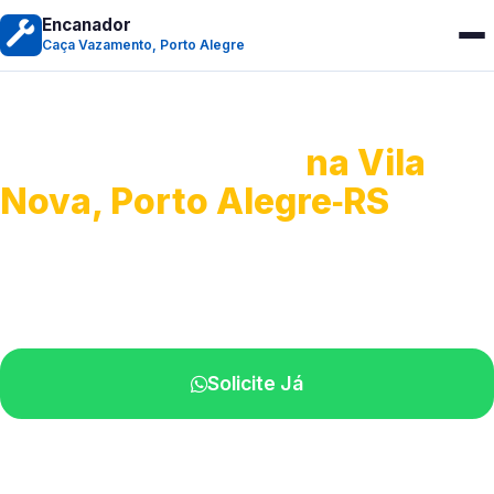
Encanador
Caça Vazamento, Porto Alegre
Caça Vazamento
na Vila
Nova, Porto Alegre‑RS
Detecção profissional de vazamentos.
Técnicos especializados perto de você.
Solicite Já