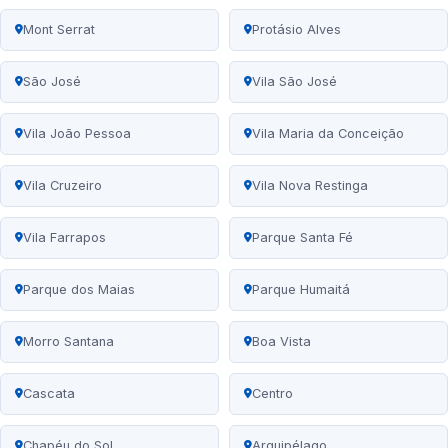
Mont Serrat
Protásio Alves
São José
Vila São José
Vila João Pessoa
Vila Maria da Conceição
Vila Cruzeiro
Vila Nova Restinga
Vila Farrapos
Parque Santa Fé
Parque dos Maias
Parque Humaitá
Morro Santana
Boa Vista
Cascata
Centro
Chapéu do Sol
Arquipélago