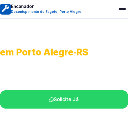
Encanador
Desentupimento de Esgoto, Porto Alegre
Desentupimento de Esgoto
em Porto Alegre‑RS
Desobstrução de redes de esgoto.
Equipe especializada perto de você.
Solicite Já