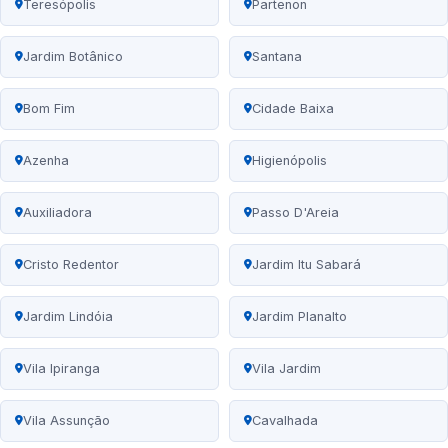
Teresópolis
Partenon
Jardim Botânico
Santana
Bom Fim
Cidade Baixa
Azenha
Higienópolis
Auxiliadora
Passo D'Areia
Cristo Redentor
Jardim Itu Sabará
Jardim Lindóia
Jardim Planalto
Vila Ipiranga
Vila Jardim
Vila Assunção
Cavalhada