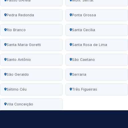
Passo d’Areia
Mont’ Serrat
Pedra Redonda
Ponta Grossa
Rio Branco
Santa Cecília
Santa Maria Goretti
Santa Rosa de Lima
Santo Antônio
São Caetano
São Geraldo
Serraria
Sétimo Céu
Três Figueiras
Vila Conceição