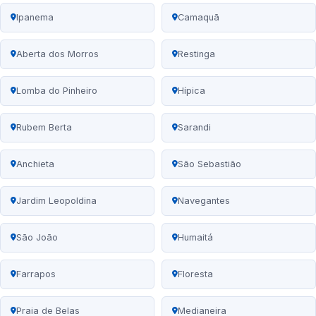
Ipanema
Camaquã
Aberta dos Morros
Restinga
Lomba do Pinheiro
Hípica
Rubem Berta
Sarandi
Anchieta
São Sebastião
Jardim Leopoldina
Navegantes
São João
Humaitá
Farrapos
Floresta
Praia de Belas
Medianeira