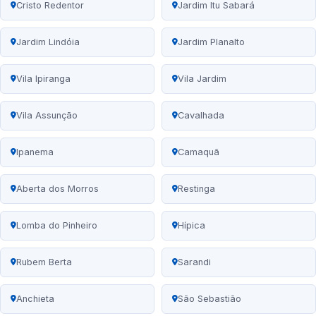
Cristo Redentor
Jardim Itu Sabará
Jardim Lindóia
Jardim Planalto
Vila Ipiranga
Vila Jardim
Vila Assunção
Cavalhada
Ipanema
Camaquã
Aberta dos Morros
Restinga
Lomba do Pinheiro
Hípica
Rubem Berta
Sarandi
Anchieta
São Sebastião