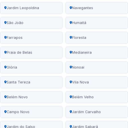
Jardim Leopoldina
Navegantes
São João
Humaitá
Farrapos
Floresta
Praia de Belas
Medianeira
Glória
Nonoai
Santa Tereza
Vila Nova
Belém Novo
Belém Velho
Campo Novo
Jardim Carvalho
Jardim do Salso
Jardim Sabará