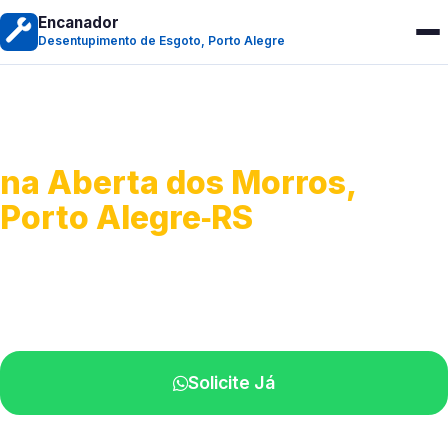
Encanador
Desentupimento de Esgoto, Porto Alegre
Desentupimento de Esgoto
na Aberta dos Morros,
Porto Alegre‑RS
Desobstrução de redes de esgoto.
Equipe especializada perto de você.
Solicite Já