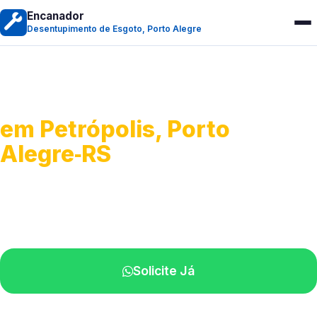
Encanador
Desentupimento de Esgoto, Porto Alegre
Desentupimento de Esgoto
em Petrópolis, Porto
Alegre‑RS
Desobstrução de redes de esgoto.
Equipe especializada perto de você.
Solicite Já