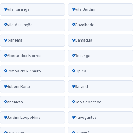
Vila Ipiranga
Vila Jardim
Vila Assunção
Cavalhada
Ipanema
Camaquã
Aberta dos Morros
Restinga
Lomba do Pinheiro
Hípica
Rubem Berta
Sarandi
Anchieta
São Sebastião
Jardim Leopoldina
Navegantes
São João
Humaitá