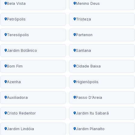
Bela Vista
Menino Deus
Petrópolis
Tristeza
Teresópolis
Partenon
Jardim Botânico
Santana
Bom Fim
Cidade Baixa
Azenha
Higienópolis
Auxiliadora
Passo D'Areia
Cristo Redentor
Jardim Itu Sabará
Jardim Lindóia
Jardim Planalto