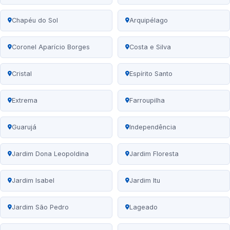
Chapéu do Sol
Arquipélago
Coronel Aparício Borges
Costa e Silva
Cristal
Espírito Santo
Extrema
Farroupilha
Guarujá
Independência
Jardim Dona Leopoldina
Jardim Floresta
Jardim Isabel
Jardim Itu
Jardim São Pedro
Lageado