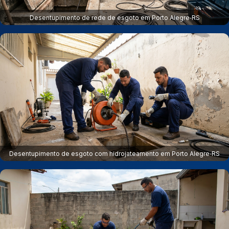
Desentupimento de rede de esgoto em Porto Alegre‑RS
Desentupimento de esgoto com hidrojateamento em Porto Alegre‑RS