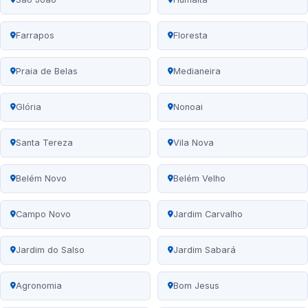
Farrapos
Floresta
Praia de Belas
Medianeira
Glória
Nonoai
Santa Tereza
Vila Nova
Belém Novo
Belém Velho
Campo Novo
Jardim Carvalho
Jardim do Salso
Jardim Sabará
Agronomia
Bom Jesus