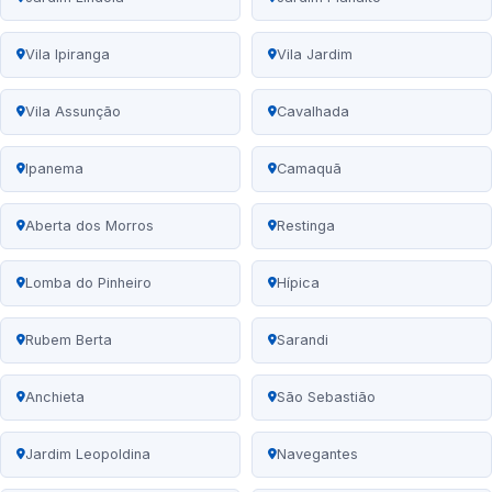
Vila Ipiranga
Vila Jardim
Vila Assunção
Cavalhada
Ipanema
Camaquã
Aberta dos Morros
Restinga
Lomba do Pinheiro
Hípica
Rubem Berta
Sarandi
Anchieta
São Sebastião
Jardim Leopoldina
Navegantes