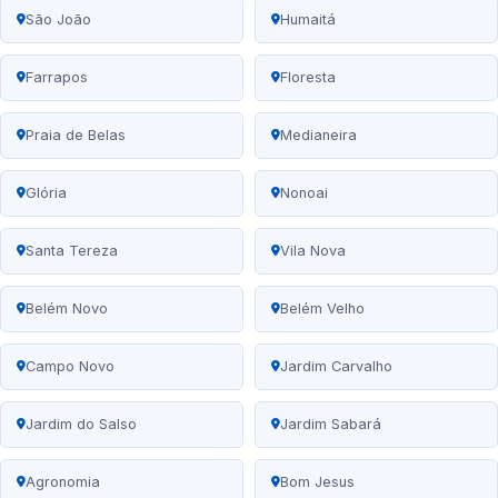
São João
Humaitá
Farrapos
Floresta
Praia de Belas
Medianeira
Glória
Nonoai
Santa Tereza
Vila Nova
Belém Novo
Belém Velho
Campo Novo
Jardim Carvalho
Jardim do Salso
Jardim Sabará
Agronomia
Bom Jesus