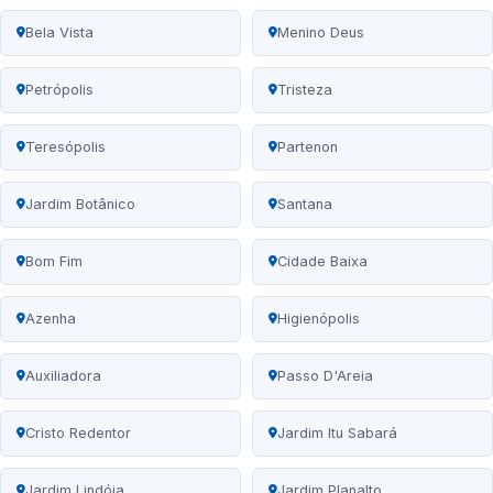
Bela Vista
Menino Deus
Petrópolis
Tristeza
Teresópolis
Partenon
Jardim Botânico
Santana
Bom Fim
Cidade Baixa
Azenha
Higienópolis
Auxiliadora
Passo D'Areia
Cristo Redentor
Jardim Itu Sabará
Jardim Lindóia
Jardim Planalto