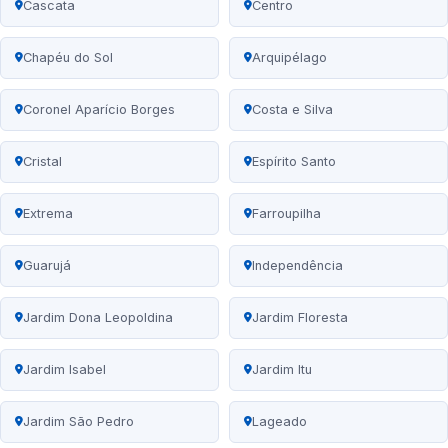
Cascata
Centro
Chapéu do Sol
Arquipélago
Coronel Aparício Borges
Costa e Silva
Cristal
Espírito Santo
Extrema
Farroupilha
Guarujá
Independência
Jardim Dona Leopoldina
Jardim Floresta
Jardim Isabel
Jardim Itu
Jardim São Pedro
Lageado