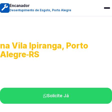
Encanador
Desentupimento de Esgoto, Porto Alegre
Desentupimento de Esgoto
na Vila Ipiranga, Porto
Alegre‑RS
Desobstrução de redes de esgoto.
Equipe especializada perto de você.
Solicite Já