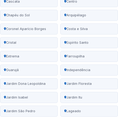
Cascata
Centro
Chapéu do Sol
Arquipélago
Coronel Aparício Borges
Costa e Silva
Cristal
Espírito Santo
Extrema
Farroupilha
Guarujá
Independência
Jardim Dona Leopoldina
Jardim Floresta
Jardim Isabel
Jardim Itu
Jardim São Pedro
Lageado