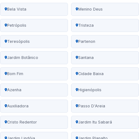
Bela Vista
Menino Deus
Petrópolis
Tristeza
Teresópolis
Partenon
Jardim Botânico
Santana
Bom Fim
Cidade Baixa
Azenha
Higienópolis
Auxiliadora
Passo D'Areia
Cristo Redentor
Jardim Itu Sabará
Jardim Lindóia
Jardim Planalto