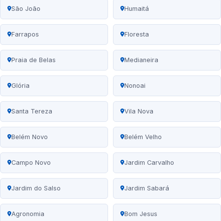
São João
Humaitá
Farrapos
Floresta
Praia de Belas
Medianeira
Glória
Nonoai
Santa Tereza
Vila Nova
Belém Novo
Belém Velho
Campo Novo
Jardim Carvalho
Jardim do Salso
Jardim Sabará
Agronomia
Bom Jesus