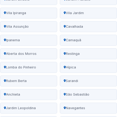
Vila Ipiranga
Vila Jardim
Vila Assunção
Cavalhada
Ipanema
Camaquã
Aberta dos Morros
Restinga
Lomba do Pinheiro
Hípica
Rubem Berta
Sarandi
Anchieta
São Sebastião
Jardim Leopoldina
Navegantes