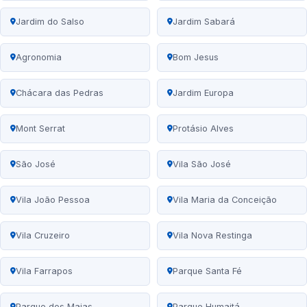
Jardim do Salso
Jardim Sabará
Agronomia
Bom Jesus
Chácara das Pedras
Jardim Europa
Mont Serrat
Protásio Alves
São José
Vila São José
Vila João Pessoa
Vila Maria da Conceição
Vila Cruzeiro
Vila Nova Restinga
Vila Farrapos
Parque Santa Fé
Parque dos Maias
Parque Humaitá