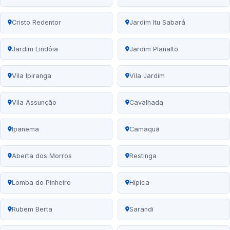
Cristo Redentor
Jardim Itu Sabará
Jardim Lindóia
Jardim Planalto
Vila Ipiranga
Vila Jardim
Vila Assunção
Cavalhada
Ipanema
Camaquã
Aberta dos Morros
Restinga
Lomba do Pinheiro
Hípica
Rubem Berta
Sarandi