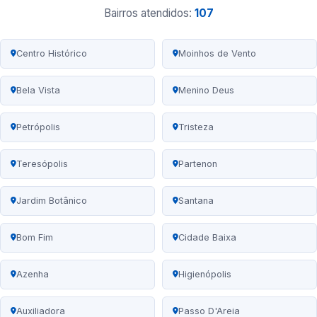
Bairros atendidos:
107
Centro Histórico
Moinhos de Vento
Bela Vista
Menino Deus
Petrópolis
Tristeza
Teresópolis
Partenon
Jardim Botânico
Santana
Bom Fim
Cidade Baixa
Azenha
Higienópolis
Auxiliadora
Passo D'Areia