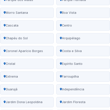
Morro Santana
Boa Vista
Cascata
Centro
Chapéu do Sol
Arquipélago
Coronel Aparício Borges
Costa e Silva
Cristal
Espírito Santo
Extrema
Farroupilha
Guarujá
Independência
Jardim Dona Leopoldina
Jardim Floresta