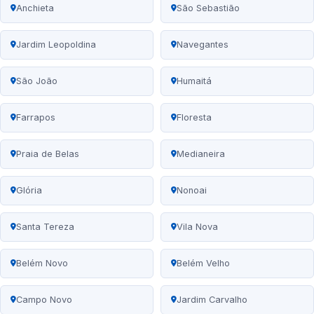
Anchieta
São Sebastião
Jardim Leopoldina
Navegantes
São João
Humaitá
Farrapos
Floresta
Praia de Belas
Medianeira
Glória
Nonoai
Santa Tereza
Vila Nova
Belém Novo
Belém Velho
Campo Novo
Jardim Carvalho