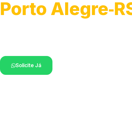
Porto Alegre‑R
Desobstrução de redes de esgoto.
Equipe especializada perto de você.
Solicite Já