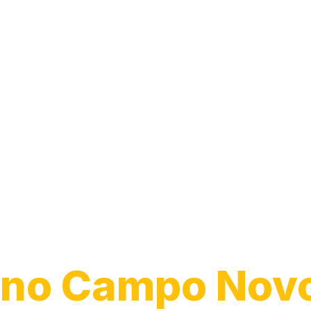
Desentupiment
Esgoto
no Campo Nov