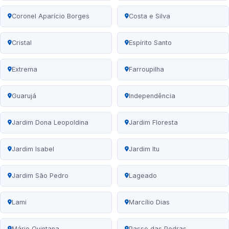
Coronel Aparício Borges
Costa e Silva
Cristal
Espírito Santo
Extrema
Farroupilha
Guarujá
Independência
Jardim Dona Leopoldina
Jardim Floresta
Jardim Isabel
Jardim Itu
Jardim São Pedro
Lageado
Lami
Marcílio Dias
Mário Quintana
Passo das Pedras