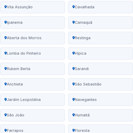
Vila Assunção
Cavalhada
Ipanema
Camaquã
Aberta dos Morros
Restinga
Lomba do Pinheiro
Hípica
Rubem Berta
Sarandi
Anchieta
São Sebastião
Jardim Leopoldina
Navegantes
São João
Humaitá
Farrapos
Floresta