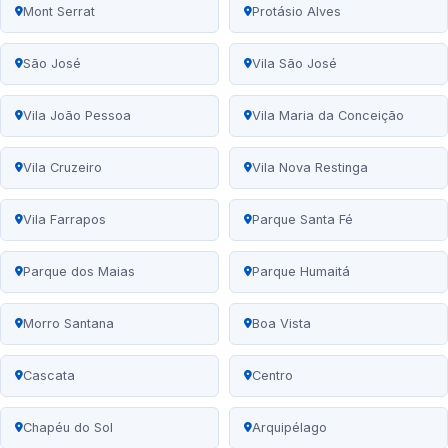
Mont Serrat
Protásio Alves
São José
Vila São José
Vila João Pessoa
Vila Maria da Conceição
Vila Cruzeiro
Vila Nova Restinga
Vila Farrapos
Parque Santa Fé
Parque dos Maias
Parque Humaitá
Morro Santana
Boa Vista
Cascata
Centro
Chapéu do Sol
Arquipélago