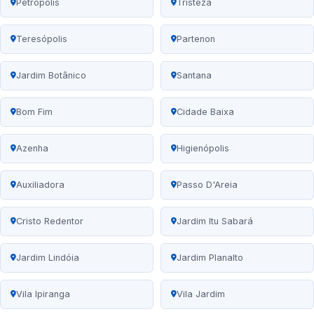
Petrópolis
Tristeza
Teresópolis
Partenon
Jardim Botânico
Santana
Bom Fim
Cidade Baixa
Azenha
Higienópolis
Auxiliadora
Passo D'Areia
Cristo Redentor
Jardim Itu Sabará
Jardim Lindóia
Jardim Planalto
Vila Ipiranga
Vila Jardim