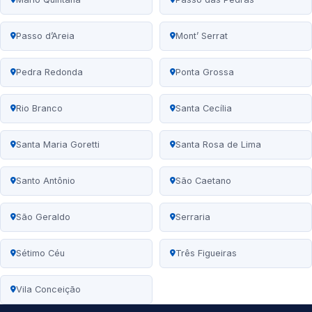
Passo d’Areia
Mont’ Serrat
Pedra Redonda
Ponta Grossa
Rio Branco
Santa Cecília
Santa Maria Goretti
Santa Rosa de Lima
Santo Antônio
São Caetano
São Geraldo
Serraria
Sétimo Céu
Três Figueiras
Vila Conceição