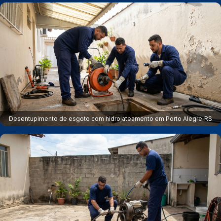
Desentupimento de esgoto com hidrojateamento em Porto Alegre‑RS