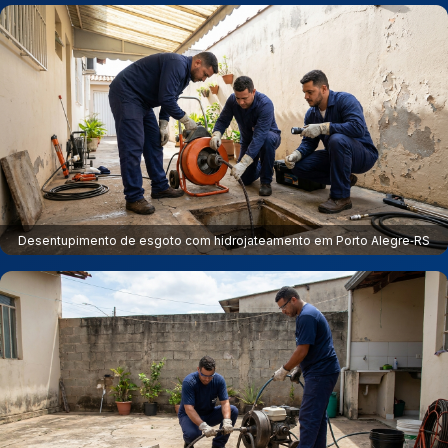
Desentupimento de esgoto com hidrojateamento em Porto Alegre‑RS