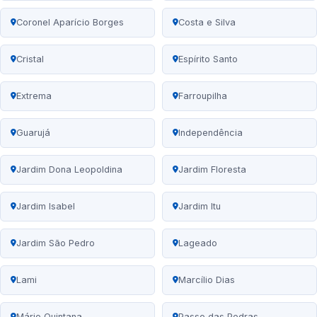
Coronel Aparício Borges
Costa e Silva
Cristal
Espírito Santo
Extrema
Farroupilha
Guarujá
Independência
Jardim Dona Leopoldina
Jardim Floresta
Jardim Isabel
Jardim Itu
Jardim São Pedro
Lageado
Lami
Marcílio Dias
Mário Quintana
Passo das Pedras