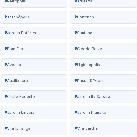
Petrópolis
Tristeza
Teresópolis
Partenon
Jardim Botânico
Santana
Bom Fim
Cidade Baixa
Azenha
Higienópolis
Auxiliadora
Passo D'Areia
Cristo Redentor
Jardim Itu Sabará
Jardim Lindóia
Jardim Planalto
Vila Ipiranga
Vila Jardim