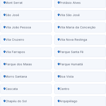
Mont Serrat
Protásio Alves
São José
Vila São José
Vila João Pessoa
Vila Maria da Conceição
Vila Cruzeiro
Vila Nova Restinga
Vila Farrapos
Parque Santa Fé
Parque dos Maias
Parque Humaitá
Morro Santana
Boa Vista
Cascata
Centro
Chapéu do Sol
Arquipélago