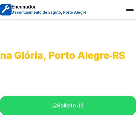
Encanador
Desentupimento de Esgoto, Porto Alegre
Desentupimento de Esgoto
na Glória, Porto Alegre‑RS
Desobstrução de redes de esgoto.
Equipe especializada perto de você.
Solicite Já