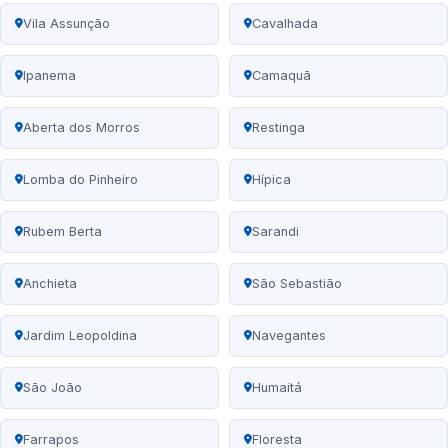
Vila Assunção
Cavalhada
Ipanema
Camaquã
Aberta dos Morros
Restinga
Lomba do Pinheiro
Hípica
Rubem Berta
Sarandi
Anchieta
São Sebastião
Jardim Leopoldina
Navegantes
São João
Humaitá
Farrapos
Floresta