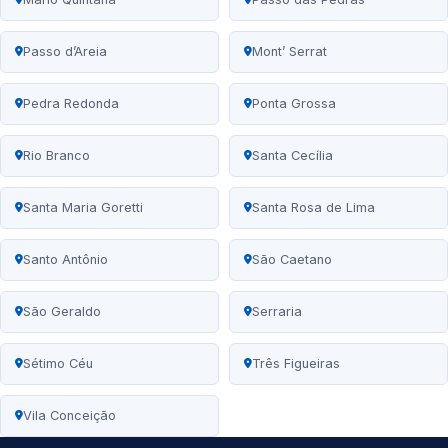
Passo d’Areia
Mont’ Serrat
Pedra Redonda
Ponta Grossa
Rio Branco
Santa Cecília
Santa Maria Goretti
Santa Rosa de Lima
Santo Antônio
São Caetano
São Geraldo
Serraria
Sétimo Céu
Três Figueiras
Vila Conceição