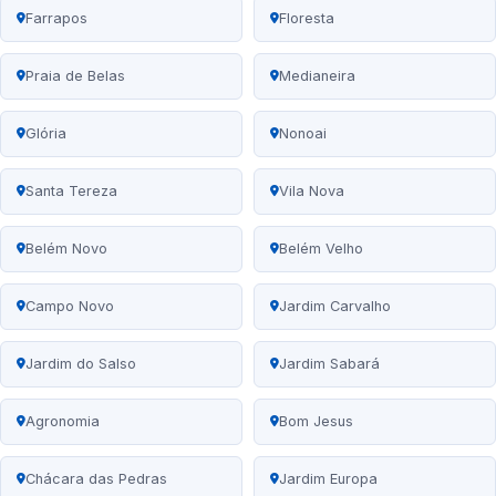
Farrapos
Floresta
Praia de Belas
Medianeira
Glória
Nonoai
Santa Tereza
Vila Nova
Belém Novo
Belém Velho
Campo Novo
Jardim Carvalho
Jardim do Salso
Jardim Sabará
Agronomia
Bom Jesus
Chácara das Pedras
Jardim Europa