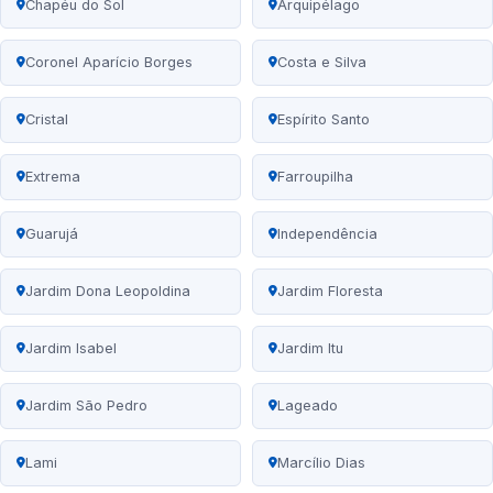
Chapéu do Sol
Arquipélago
Coronel Aparício Borges
Costa e Silva
Cristal
Espírito Santo
Extrema
Farroupilha
Guarujá
Independência
Jardim Dona Leopoldina
Jardim Floresta
Jardim Isabel
Jardim Itu
Jardim São Pedro
Lageado
Lami
Marcílio Dias