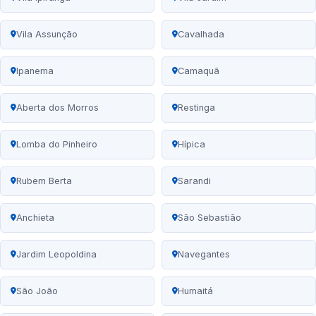
Vila Assunção
Cavalhada
Ipanema
Camaquã
Aberta dos Morros
Restinga
Lomba do Pinheiro
Hípica
Rubem Berta
Sarandi
Anchieta
São Sebastião
Jardim Leopoldina
Navegantes
São João
Humaitá