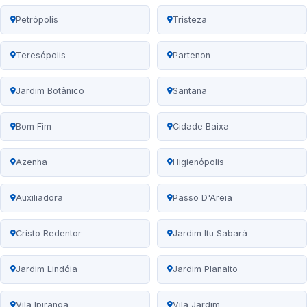
Petrópolis
Tristeza
Teresópolis
Partenon
Jardim Botânico
Santana
Bom Fim
Cidade Baixa
Azenha
Higienópolis
Auxiliadora
Passo D'Areia
Cristo Redentor
Jardim Itu Sabará
Jardim Lindóia
Jardim Planalto
Vila Ipiranga
Vila Jardim