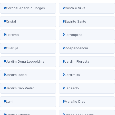
Coronel Aparício Borges
Costa e Silva
Cristal
Espírito Santo
Extrema
Farroupilha
Guarujá
Independência
Jardim Dona Leopoldina
Jardim Floresta
Jardim Isabel
Jardim Itu
Jardim São Pedro
Lageado
Lami
Marcílio Dias
Mário Quintana
Passo das Pedras