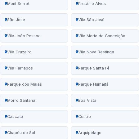
Mont Serrat
Protásio Alves
São José
Vila São José
Vila João Pessoa
Vila Maria da Conceição
Vila Cruzeiro
Vila Nova Restinga
Vila Farrapos
Parque Santa Fé
Parque dos Maias
Parque Humaitá
Morro Santana
Boa Vista
Cascata
Centro
Chapéu do Sol
Arquipélago