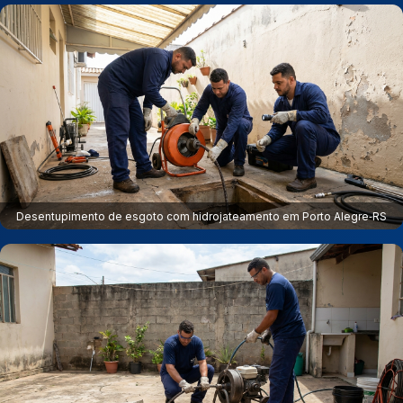
Desentupimento de esgoto com hidrojateamento em Porto Alegre‑RS