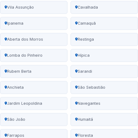
Vila Assunção
Cavalhada
Ipanema
Camaquã
Aberta dos Morros
Restinga
Lomba do Pinheiro
Hípica
Rubem Berta
Sarandi
Anchieta
São Sebastião
Jardim Leopoldina
Navegantes
São João
Humaitá
Farrapos
Floresta