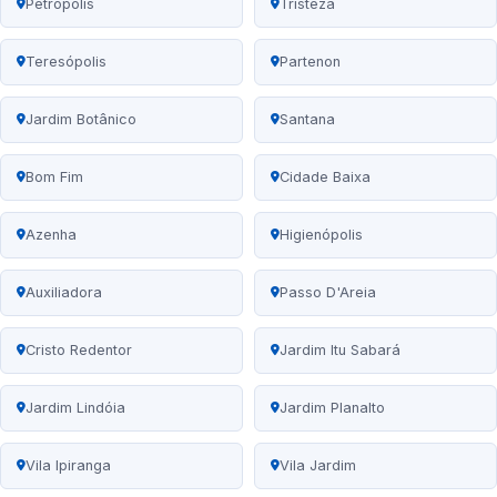
Petrópolis
Tristeza
Teresópolis
Partenon
Jardim Botânico
Santana
Bom Fim
Cidade Baixa
Azenha
Higienópolis
Auxiliadora
Passo D'Areia
Cristo Redentor
Jardim Itu Sabará
Jardim Lindóia
Jardim Planalto
Vila Ipiranga
Vila Jardim