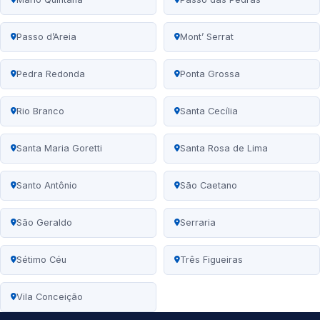
Passo d’Areia
Mont’ Serrat
Pedra Redonda
Ponta Grossa
Rio Branco
Santa Cecília
Santa Maria Goretti
Santa Rosa de Lima
Santo Antônio
São Caetano
São Geraldo
Serraria
Sétimo Céu
Três Figueiras
Vila Conceição