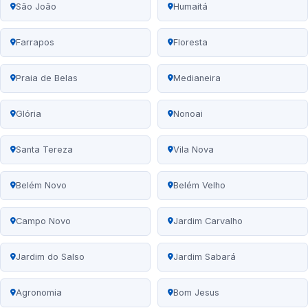
São João
Humaitá
Farrapos
Floresta
Praia de Belas
Medianeira
Glória
Nonoai
Santa Tereza
Vila Nova
Belém Novo
Belém Velho
Campo Novo
Jardim Carvalho
Jardim do Salso
Jardim Sabará
Agronomia
Bom Jesus