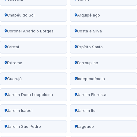
Chapéu do Sol
Arquipélago
Coronel Aparício Borges
Costa e Silva
Cristal
Espírito Santo
Extrema
Farroupilha
Guarujá
Independência
Jardim Dona Leopoldina
Jardim Floresta
Jardim Isabel
Jardim Itu
Jardim São Pedro
Lageado