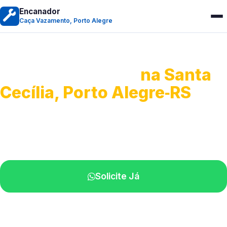
Encanador
Caça Vazamento, Porto Alegre
Caça Vazamento
na Santa
Cecília, Porto Alegre‑RS
Detecção profissional de vazamentos.
Técnicos especializados perto de você.
Solicite Já