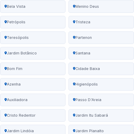
Bela Vista
Menino Deus
Petrópolis
Tristeza
Teresópolis
Partenon
Jardim Botânico
Santana
Bom Fim
Cidade Baixa
Azenha
Higienópolis
Auxiliadora
Passo D'Areia
Cristo Redentor
Jardim Itu Sabará
Jardim Lindóia
Jardim Planalto