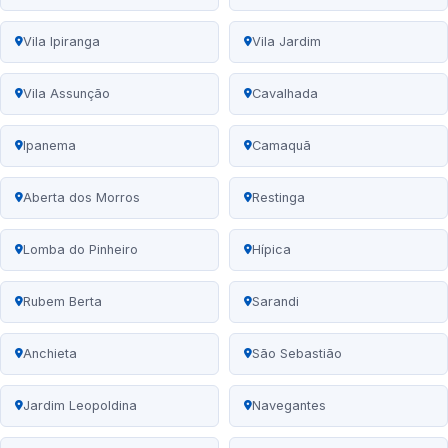
Vila Ipiranga
Vila Jardim
Vila Assunção
Cavalhada
Ipanema
Camaquã
Aberta dos Morros
Restinga
Lomba do Pinheiro
Hípica
Rubem Berta
Sarandi
Anchieta
São Sebastião
Jardim Leopoldina
Navegantes