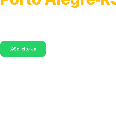
Detecção profissional de vazamentos.
Técnicos especializados perto de você.
Solicite Já