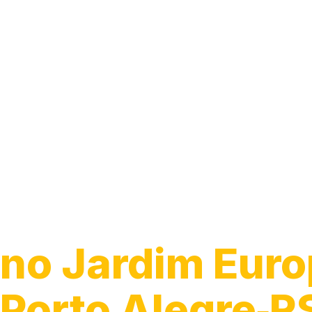
Caça Vazamen
no Jardim Euro
Porto Alegre‑R