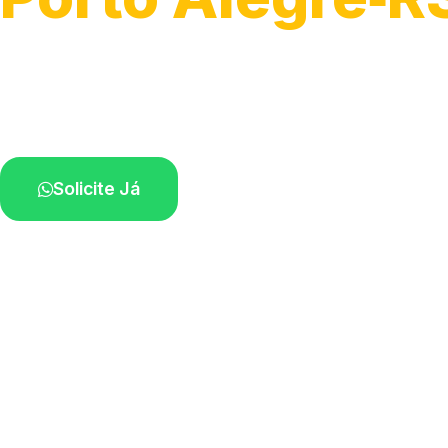
Serviços hidráulicos em geral.
Profissionais perto de você.
Solicite Já