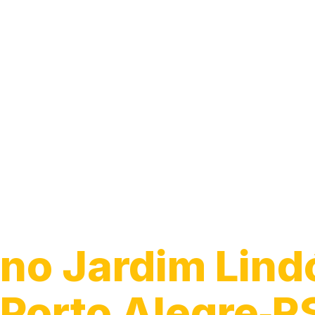
Encanador
no Jardim Lind
Porto Alegre‑R