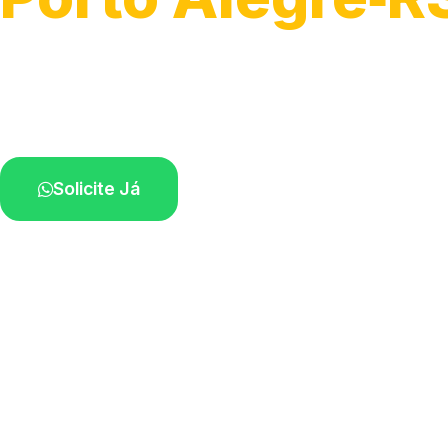
Serviços hidráulicos em geral.
Profissionais perto de você.
Solicite Já