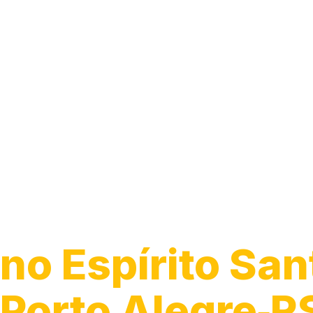
Encanador
no Espírito San
Porto Alegre‑R