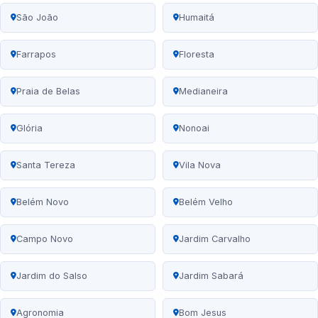
São João
Humaitá
Farrapos
Floresta
Praia de Belas
Medianeira
Glória
Nonoai
Santa Tereza
Vila Nova
Belém Novo
Belém Velho
Campo Novo
Jardim Carvalho
Jardim do Salso
Jardim Sabará
Agronomia
Bom Jesus