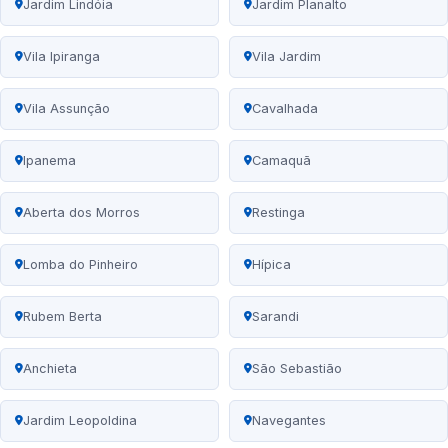
Jardim Lindóia
Jardim Planalto
Vila Ipiranga
Vila Jardim
Vila Assunção
Cavalhada
Ipanema
Camaquã
Aberta dos Morros
Restinga
Lomba do Pinheiro
Hípica
Rubem Berta
Sarandi
Anchieta
São Sebastião
Jardim Leopoldina
Navegantes