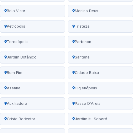
Bela Vista
Menino Deus
Petrópolis
Tristeza
Teresópolis
Partenon
Jardim Botânico
Santana
Bom Fim
Cidade Baixa
Azenha
Higienópolis
Auxiliadora
Passo D'Areia
Cristo Redentor
Jardim Itu Sabará