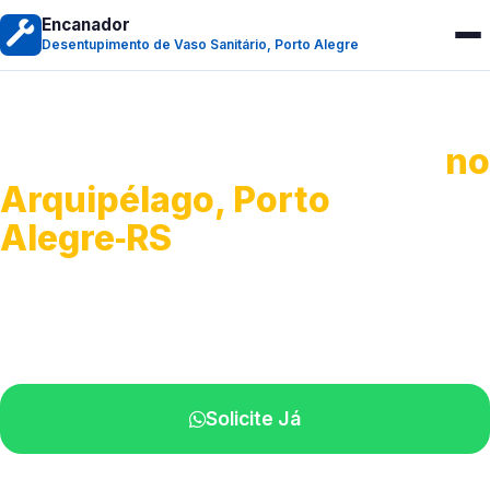
Encanador
Desentupimento de Vaso Sanitário, Porto Alegre
Desentupimento de Vaso
no
Arquipélago, Porto
Alegre‑RS
Soluções rápidas para entupimentos.
Atendimento ágil próximo de você.
Solicite Já