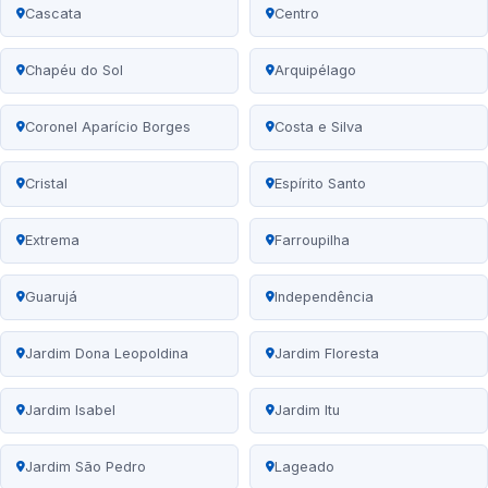
Cascata
Centro
Chapéu do Sol
Arquipélago
Coronel Aparício Borges
Costa e Silva
Cristal
Espírito Santo
Extrema
Farroupilha
Guarujá
Independência
Jardim Dona Leopoldina
Jardim Floresta
Jardim Isabel
Jardim Itu
Jardim São Pedro
Lageado