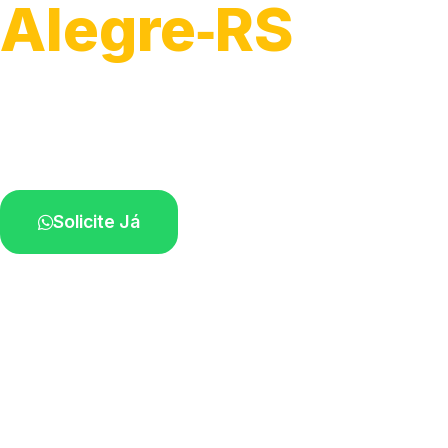
Alegre‑RS
Soluções rápidas para entupimentos.
Atendimento ágil próximo de você.
Solicite Já