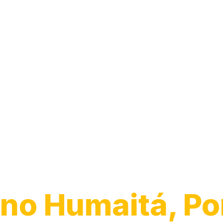
Desentupiment
Vaso
no Humaitá, Po