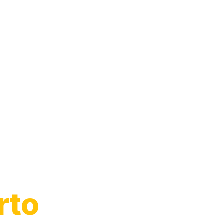
o de
rto