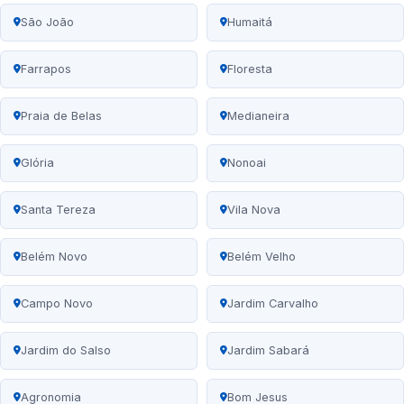
São João
Humaitá
Farrapos
Floresta
Praia de Belas
Medianeira
Glória
Nonoai
Santa Tereza
Vila Nova
Belém Novo
Belém Velho
Campo Novo
Jardim Carvalho
Jardim do Salso
Jardim Sabará
Agronomia
Bom Jesus