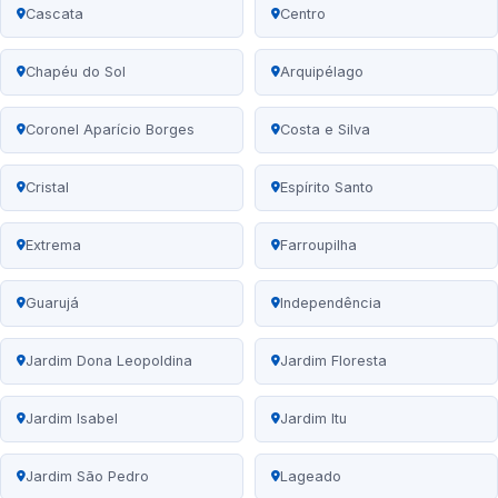
Cascata
Centro
Chapéu do Sol
Arquipélago
Coronel Aparício Borges
Costa e Silva
Cristal
Espírito Santo
Extrema
Farroupilha
Guarujá
Independência
Jardim Dona Leopoldina
Jardim Floresta
Jardim Isabel
Jardim Itu
Jardim São Pedro
Lageado