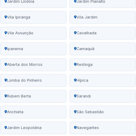
Jardim Lindóia
Jardim Planalto
Vila Ipiranga
Vila Jardim
Vila Assunção
Cavalhada
Ipanema
Camaquã
Aberta dos Morros
Restinga
Lomba do Pinheiro
Hípica
Rubem Berta
Sarandi
Anchieta
São Sebastião
Jardim Leopoldina
Navegantes