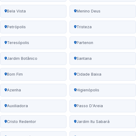
Bela Vista
Menino Deus
Petrópolis
Tristeza
Teresópolis
Partenon
Jardim Botânico
Santana
Bom Fim
Cidade Baixa
Azenha
Higienópolis
Auxiliadora
Passo D'Areia
Cristo Redentor
Jardim Itu Sabará