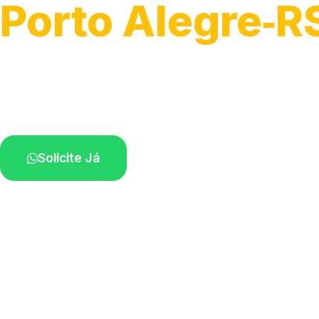
Porto Alegre‑R
Soluções rápidas para entupimentos.
Atendimento ágil próximo de você.
Solicite Já