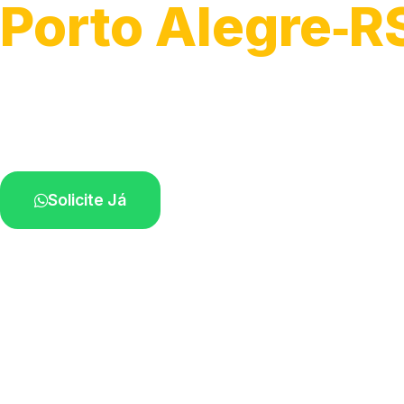
Porto Alegre‑R
Soluções rápidas para entupimentos.
Atendimento ágil próximo de você.
Solicite Já