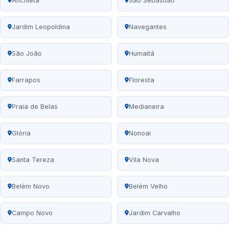
Anchieta
São Sebastião
Jardim Leopoldina
Navegantes
São João
Humaitá
Farrapos
Floresta
Praia de Belas
Medianeira
Glória
Nonoai
Santa Tereza
Vila Nova
Belém Novo
Belém Velho
Campo Novo
Jardim Carvalho