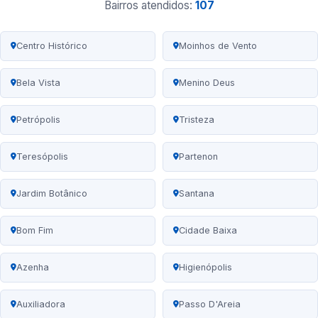
Bairros atendidos:
107
Centro Histórico
Moinhos de Vento
Bela Vista
Menino Deus
Petrópolis
Tristeza
Teresópolis
Partenon
Jardim Botânico
Santana
Bom Fim
Cidade Baixa
Azenha
Higienópolis
Auxiliadora
Passo D'Areia