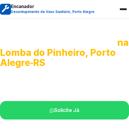
Encanador
Desentupimento de Vaso Sanitário, Porto Alegre
Desentupimento de Vaso
na
Lomba do Pinheiro, Porto
Alegre‑RS
Soluções rápidas para entupimentos.
Atendimento ágil próximo de você.
Solicite Já