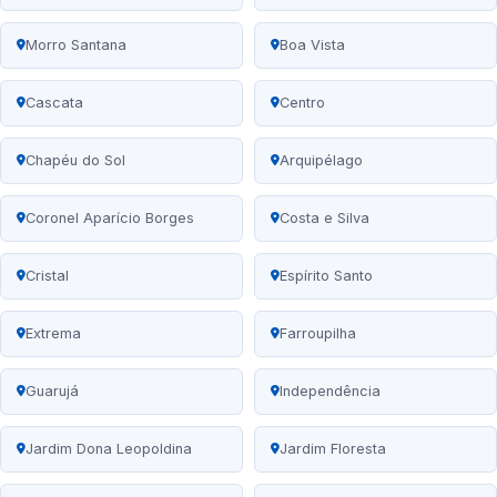
Morro Santana
Boa Vista
Cascata
Centro
Chapéu do Sol
Arquipélago
Coronel Aparício Borges
Costa e Silva
Cristal
Espírito Santo
Extrema
Farroupilha
Guarujá
Independência
Jardim Dona Leopoldina
Jardim Floresta