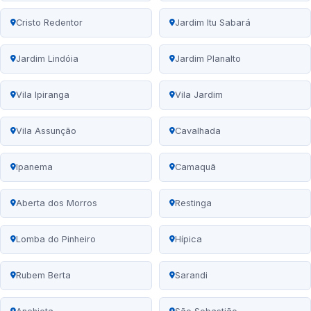
Cristo Redentor
Jardim Itu Sabará
Jardim Lindóia
Jardim Planalto
Vila Ipiranga
Vila Jardim
Vila Assunção
Cavalhada
Ipanema
Camaquã
Aberta dos Morros
Restinga
Lomba do Pinheiro
Hípica
Rubem Berta
Sarandi