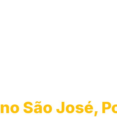
Desentupiment
Vaso
no São José, P