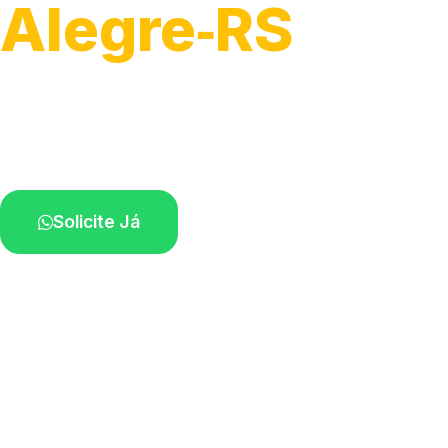
Alegre‑RS
Soluções rápidas para entupimentos.
Atendimento ágil próximo de você.
Solicite Já