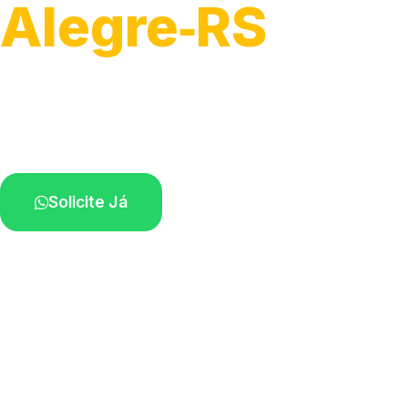
Alegre‑RS
Soluções rápidas para entupimentos.
Atendimento ágil próximo de você.
Solicite Já