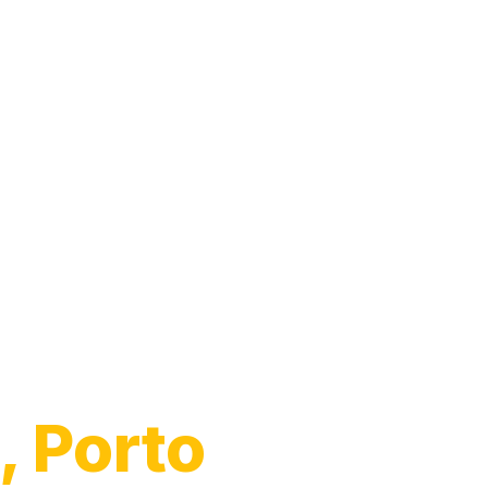
o de
, Porto