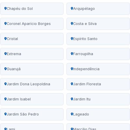
Chapéu do Sol
Arquipélago
Coronel Aparício Borges
Costa e Silva
Cristal
Espírito Santo
Extrema
Farroupilha
Guarujá
Independência
Jardim Dona Leopoldina
Jardim Floresta
Jardim Isabel
Jardim Itu
Jardim São Pedro
Lageado
Lami
Marcílio Dias