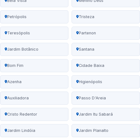
Bela Vista
Menino Deus
Petrópolis
Tristeza
Teresópolis
Partenon
Jardim Botânico
Santana
Bom Fim
Cidade Baixa
Azenha
Higienópolis
Auxiliadora
Passo D'Areia
Cristo Redentor
Jardim Itu Sabará
Jardim Lindóia
Jardim Planalto