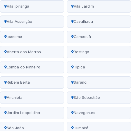
Vila Ipiranga
Vila Jardim
Vila Assunção
Cavalhada
Ipanema
Camaquã
Aberta dos Morros
Restinga
Lomba do Pinheiro
Hípica
Rubem Berta
Sarandi
Anchieta
São Sebastião
Jardim Leopoldina
Navegantes
São João
Humaitá