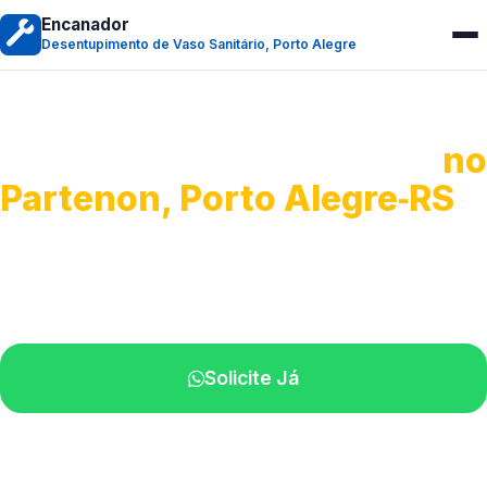
Encanador
Desentupimento de Vaso Sanitário, Porto Alegre
Desentupimento de Vaso
no
Partenon, Porto Alegre‑RS
Soluções rápidas para entupimentos.
Atendimento ágil próximo de você.
Solicite Já