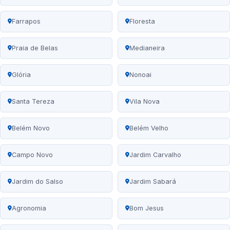
Farrapos
Floresta
Praia de Belas
Medianeira
Glória
Nonoai
Santa Tereza
Vila Nova
Belém Novo
Belém Velho
Campo Novo
Jardim Carvalho
Jardim do Salso
Jardim Sabará
Agronomia
Bom Jesus